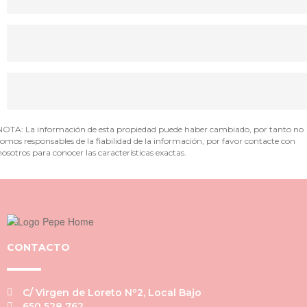
Pida una cita
¿Te llamamos?
NOTA: La información de esta propiedad puede haber cambiado, por tanto no
somos responsables de la fiabilidad de la información, por favor contacte con
nosotros para conocer las características exactas.
CONTACTO
C/ Virgen de Loreto Nº2, Local Bajo
650 528 762