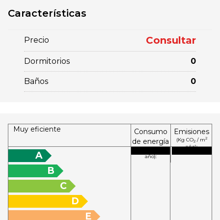
Características
Consultar
Precio
Dormitorios
0
Baños
0
Muy eficiente
Consumo
Emisiones
2
(Kg CO
/ m
de energía
2
año):
2
(KW h / m
A
año):
B
C
D
E