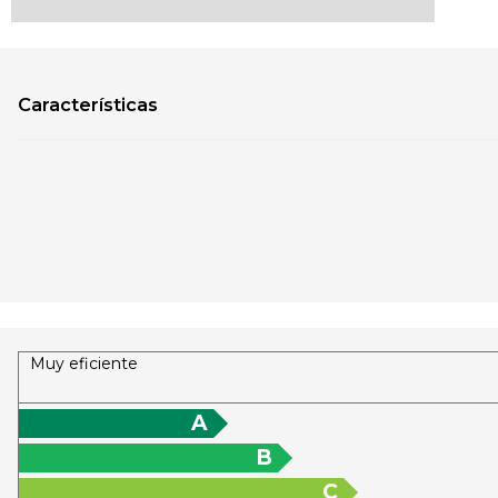
Características
Muy eficiente
A
B
C