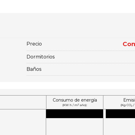
Con
Precio
Dormitorios
Baños
Consumo de energía
Emis
2
(KW h / m
año):
(Kg CO
/
2