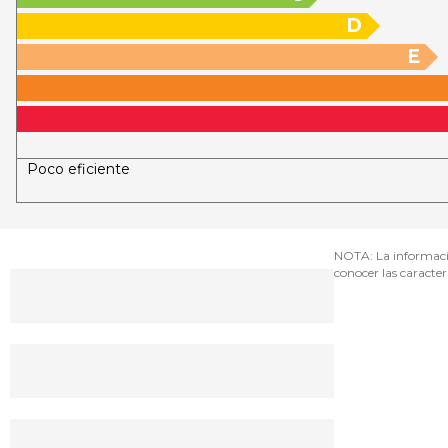
D
E
Poco eficiente
NOTA: La informació
conocer las caracterí
Hacer una oferta
Pida una cita