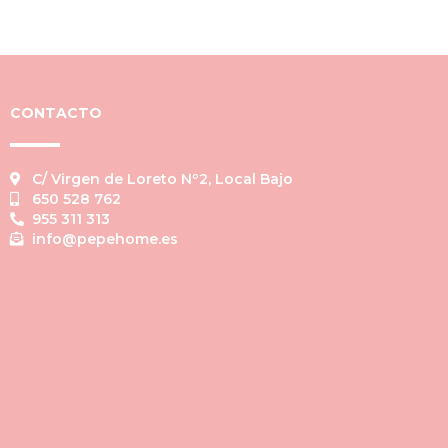
CONTACTO
C/ Virgen de Loreto Nº2, Local Bajo
650 528 762
955 311 313
info@pepehome.es