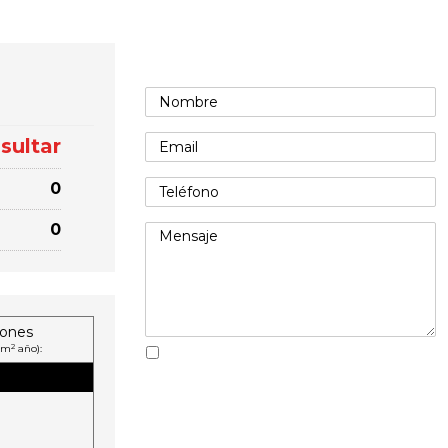
Formulario de contacto
sultar
0
0
iones
2
 m
año):
Acepto la Política de privacidad.